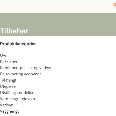
Tilbehør
Produktkategorier
Ovn
288
Kakkelovn
2
Kombinert pellets- og vedovn
5
Peisovner og vedovner
228
Takhengt
5
Utepeiser
4
Utstillingsmodeller
6
Varmelagrende ovn
5
Vedovn
47
Vegghengt
6