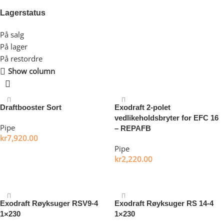
Lagerstatus
På salg
På lager
På restordre
Show column
Draftbooster Sort
Exodraft 2-polet
vedlikeholdsbryter for EFC 16
Pipe
– REPAFB
kr
7,920.00
Pipe
Legg i handlekurv
kr
2,220.00
Legg i handlekurv
Exodraft Røyksuger RSV9-4
Exodraft Røyksuger RS 14-4
1×230
1×230