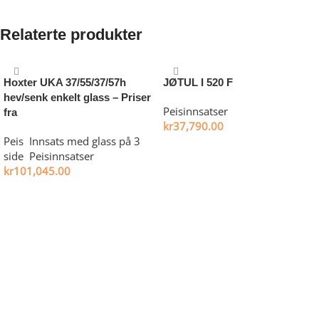
Det er ingen omtaler ennå.
Relaterte produkter
Hoxter UKA 37/55/37/57h
JØTUL I 520 F
hev/senk enkelt glass – Priser
Peisinnsatser
fra
kr
37,790.00
Peis
,
Innsats med glass på 3
Velg alternativ
side
,
Peisinnsatser
kr
101,045.00
Legg i handlekurv