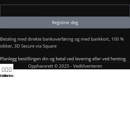
Registrer deg
Betaling med direkte bankoverføring og med bankkort, 100 %
sikker, 3D Secure via Square
Planlegg bestillingen din og betal ved levering eller ved henting.
Opphavsrett © 2025 - Vedtilventeren
Ved til venteren
utikk
Ønskeliste
Min konto
© Meca Remorque 2025
User Login