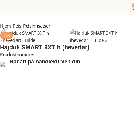
Hjem
Peis
Peisinnsatser
-10%
Hajduk SMART 3XT h (hevedør)
Produktnummer:
HASM3XTH
Rabatt på handlekurven din
Dra nytte av rabatter på opptil 20 %!
Hajduk Smart 3XT h Peisinnsats
Peisinnsats med hevedør og sideglass på hele 40 cm
Peisåpning: Bredde 64 cm Høyde 46 cm Dybde 40 cm
Med en energieffektivitet på 83 % brenner den rent, og oppfyller
kravene til Ecodesign (EU og Norge) og EN 13 229, BImSchV2 for
Tyskland, art.15.a for Østerrike, og LRV for Sveits.
Den er utstyrt med et moderne dobbelvegget stål- og
chamottestruktur, som sikrer langvarig bruk. Innsatsen har også