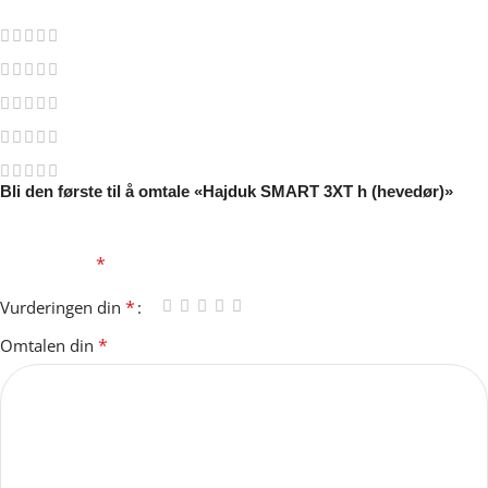
0
0
0
0
0
Bli den første til å omtale «Hajduk SMART 3XT h (hevedør)»
Din e-postadresse vil ikke bli publisert.
Obligatoriske felt er
*
merket med
*
Vurderingen din
*
Omtalen din