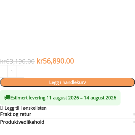
et Clear View selv-rengjøringssystem for å holde glasset rent,
samt en CLING hevedør-mekanisme for enkel (og elegant!)
betjening.
Hajduk Smart 3XTh er designet for å gi høy termisk komfort og
effektivitet, med en varmebestandig keramisk glass som tåler
temperaturer opp til 800 °C. Den har også et system for primær
og sekundær lufttilførsel, som sikrer økonomisk og miljøvennlig
forbrenning.
kr
56,890.00
kr
63,190.00
Legg i handlekurv
🚚
Estimert levering 11 august 2026 – 14 august 2026
Legg til i ønskelisten
Frakt og retur
Produktvedlikehold