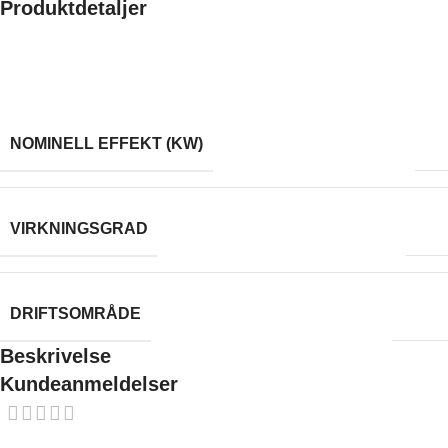
Produktdetaljer
Made possible by exploring innovative molded plywood
techniques, Iskos-Berlin’s Soft Edge Chair blends strong curves
with extreme lightness to create a three-dimensionality not
usually possible with 2-D plywood.
7
NOMINELL EFFEKT (KW)
83
VIRKNINGSGRAD
4-10
DRIFTSOMRÅDE
Beskrivelse
Kundeanmeldelser
0 reviews