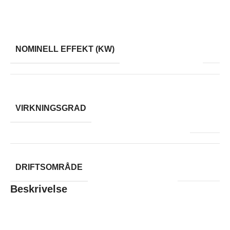
dimensionality not usually possible with 2-D plywood.
0
NOMINELL EFFEKT (KW)
00 %
,
VIRKNINGSGRAD
83
5-13 kW
DRIFTSOMRÅDE
Beskrivelse
Keddy’s peisinnsatser er produsert av støpejern og passer
alle typer av åpne peiser. Det store brennkammeret og det