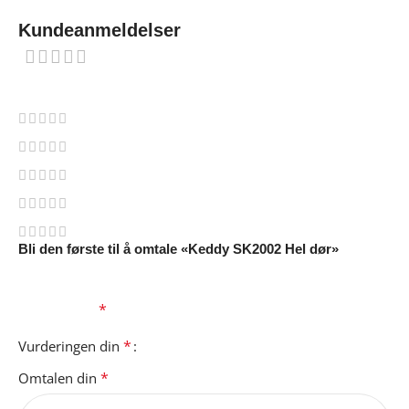
Kundeanmeldelser
0 reviews
0
0
0
0
0
Bli den første til å omtale «Keddy SK2002 Hel dør»
Din e-postadresse vil ikke bli publisert.
Obligatoriske felt er
*
merket med
*
Vurderingen din
*
Omtalen din