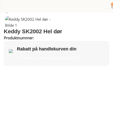
Hjem
Peis
Peisinnsatser
Keddy SK2002 Hel dør
Produktnummer:
VH612522
Rabatt på handlekurven din
Dra nytte av rabatter på opptil 20 %!
Keddy’s peisinnsatser er produsert av støpejern og passer
alle typer av åpne peiser. Det store brennkammeret og det
effektive forbrenningssystemet gjør peisinnsatsene til
effektive oppvarmingskilder. Faktum er at de nye
peisinnsatsene markedets mest effektive når det gjelder
peisinnsatser med en virkningsgrad på 83%. Keddy’s
peisinnsatser finnes i 4 ulike modeller og 2 størrelser. Alle
modeller har selvlukkende dører. …les mer