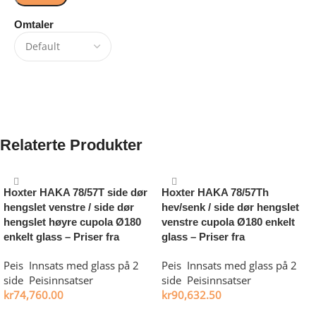
Omtaler
Det er ingen omtaler ennå.
Relaterte Produkter
Hoxter HAKA 78/57T side dør
Hoxter HAKA 78/57Th
hengslet venstre / side dør
hev/senk / side dør hengslet
hengslet høyre cupola Ø180
venstre cupola Ø180 enkelt
enkelt glass – Priser fra
glass – Priser fra
Peis
,
Innsats med glass på 2
Peis
,
Innsats med glass på 2
side
,
Peisinnsatser
side
,
Peisinnsatser
kr
74,760.00
kr
90,632.50
Legg i handlekurv
Legg i handlekurv