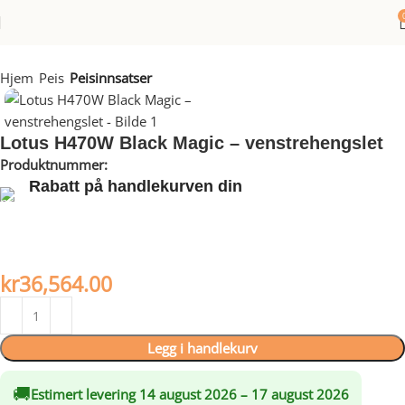
Hjem
Peis
Peisinnsatser
Lotus H470W Black Magic – venstrehengslet
Produktnummer:
LO10364
Rabatt på handlekurven din
Dra nytte av rabatter på opptil 20 %!
Standardramme til peisinnsatsen er ikke inkludert i prisen. …les
mer
kr
36,564.00
Legg i handlekurv
🚚
Estimert levering 14 august 2026 – 17 august 2026