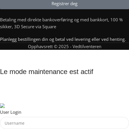
Registrer deg
Betaling med direkte bankoverføring og med bankkort, 100 %
sikker, 3D Secure via Square
Planlegg bestillingen din og betal ved levering eller ved henting.
Opphavsrett © 2025 - Vedtilventeren
Ved til venteren
Le mode maintenance est actif
Site will be available soon. Thank you for your patience!
© Meca Remorque 2025
User Login