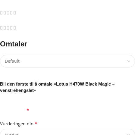
0
0
0
Omtaler
Det er ingen omtaler ennå.
Bli den første til å omtale «Lotus H470W Black Magic –
venstrehengslet»
Din e-postadresse vil ikke bli publisert.
Obligatoriske felt er
*
merket med
*
Vurderingen din