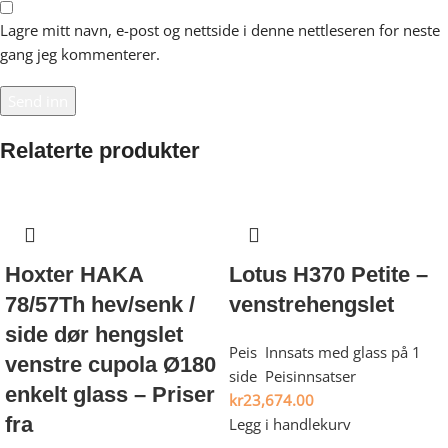
Lagre mitt navn, e-post og nettside i denne nettleseren for neste
gang jeg kommenterer.
Relaterte produkter
Hoxter HAKA
Lotus H370 Petite –
78/57Th hev/senk /
venstrehengslet
side dør hengslet
Peis
,
Innsats med glass på 1
venstre cupola Ø180
side
,
Peisinnsatser
enkelt glass – Priser
kr
23,674.00
fra
Legg i handlekurv