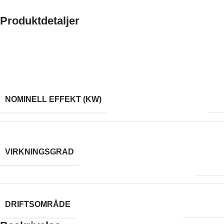
Produktdetaljer
Made possible by exploring innovative molded plywood
techniques, Iskos-Berlin’s Soft Edge Chair blends strong curves
with extreme lightness to create a three-dimensionality not
usually possible with 2-D plywood.
7
NOMINELL EFFEKT (KW)
50 %
,
VIRKNINGSGRAD
80
3-10 kW
DRIFTSOMRÅDE