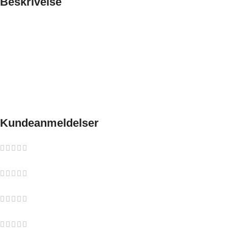
Beskrivelse
Standardramme til peisinnsatsen er ikke inkludert i prisen.
Storskjerm fornøyelse. Det største utvalg på markedet av
peisinnsatser og nå også i bred-format. Bredde skaper en utrolig
opplevelse av flammene på veggen. Det rene design av
håndtakene gir peisinnsatsen en vakker finish. En unik
opplevelse av levende ild uten problemene som følger med en
åpen peis.
Kundeanmeldelser
0 reviews
0
0