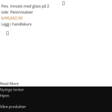
Peis
,
Innsats med glass på 2
side
,
Peisinnsatser
kr
90,632.50
Legg i handlekurv
Read More
Nyttige lenker
Hjem
Våre produkter