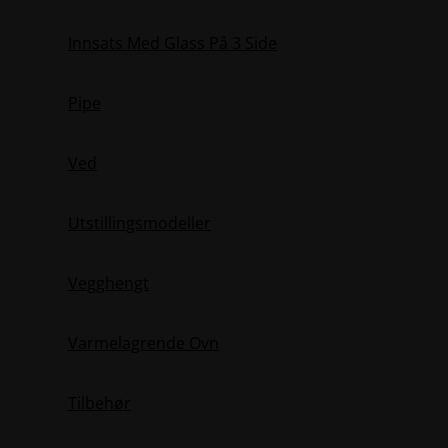
Innsats Med Glass På 3 Side
Pipe
Ved
Utstillingsmodeller
Vegghengt
Varmelagrende Ovn
Tilbehør