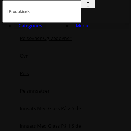
Categories
Menu
Peisovner Og Vedovner
Ovn
Peis
Peisinnsatser
Innsats Med Glass På 2 Side
Innsats Med Glass På 1 Side