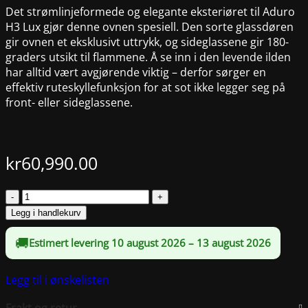
Det strømlinjeformede og elegante eksteriøret til Aduro
H3 Lux gjør denne ovnen spesiell. Den sorte glassdøren
gir ovnen et eksklusivt uttrykk, og sideglassene gir 180-
graders utsikt til flammene. Å se inn i den levende ilden
har alltid vært avgjørende viktig – derfor sørger en
effektiv ruteskyllefunksjon for at sot ikke legger seg på
front- eller sideglassene.
kr
60,990.00
Legg i handlekurv
🚚
Estimert levering 10 august 2026 – 13 august 2026
Legg til i ønskelisten
Frakt og retur