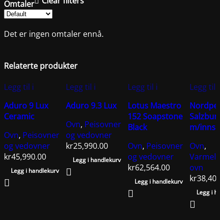
Clear filters
Omtaler
Det er ingen omtaler ennå.
Relaterte produkter
Legg til i
Legg til i
Legg til i
Legg til i
ønskelisten
ønskelisten
ønskelisten
ønskeli
Aduro 9 Lux
Aduro 9.3 Lux
Lotus Maestro
Nordpei
Ceramic
152 Soapstone
Salzbur
Ovn
,
Peisovner
Black
m/innsa
Ovn
,
Peisovner
og vedovner
og vedovner
kr
25,990.00
Ovn
,
Peisovner
Ovn
,
kr
45,990.00
og vedovner
Varmel
Legg i handlekurv
kr
62,564.00
ovn
Legg i handlekurv
kr
38,40
Legg i handlekurv
Legg i h