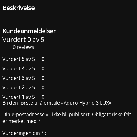
Beskrivelse
Kundeanmeldelser
Vurdert
0
av 5
0 reviews
Vurdert
5
av 5
0
Vurdert
4
av 5
0
Vurdert
3
av 5
0
Vurdert
2
av 5
0
Vurdert
1
av 5
0
Bli den første til å omtale «Aduro Hybrid 3 LUX»
Din e-postadresse vil ikke bli publisert.
Obligatoriske felt
er merket med
*
Vurderingen din
*