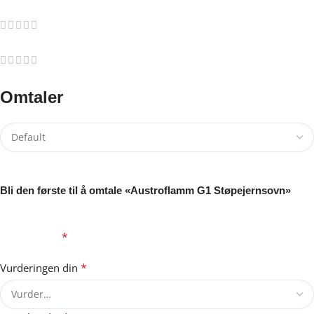
0
0
0
Omtaler
Det er ingen omtaler ennå.
Bli den første til å omtale «Austroflamm G1 Støpejernsovn»
Din e-postadresse vil ikke bli publisert.
Obligatoriske felt er
*
merket med
*
Vurderingen din