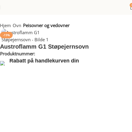
Hjem
Ovn
Peisovner og vedovner
-19%
Austroflamm G1 Støpejernsovn
Produktnummer:
VH617611
Rabatt på handlekurven din
Dra nytte av rabatter på opptil 20 %!
G1 bringer fortiden inn i nåtiden. Designet refererer til tidligere
tider, og vekker mange nostalgiske minner. Men ikke la deg lure
av retro-utseendet: den mest moderne forbrenningsteknologien
er skjult på innsiden. Med sin praktiske kokeplate vil G1 gi deg et
ildsted til både nytte og hygge.Velger du peisovner fra Østeriske
Austroflamm har du sikkert gjort deg opp noen meninger om
design og kvalitet. Alle designmessige og praktiske detaljer er
utført med østerisk presisjon. Kvalitet og stabilitet sikres ved