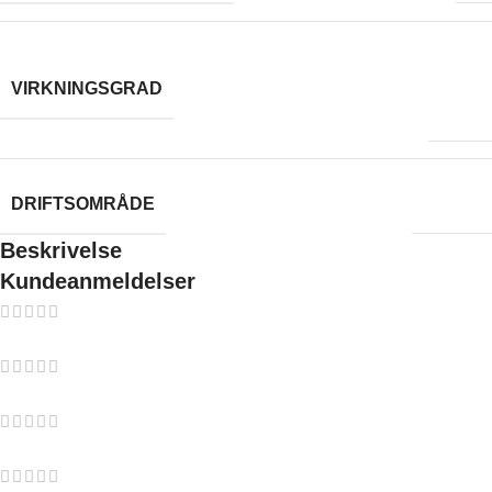
78
,
VIRKNINGSGRAD
80 %
3-8 kW
DRIFTSOMRÅDE
Beskrivelse
Kundeanmeldelser
0 reviews
0
0