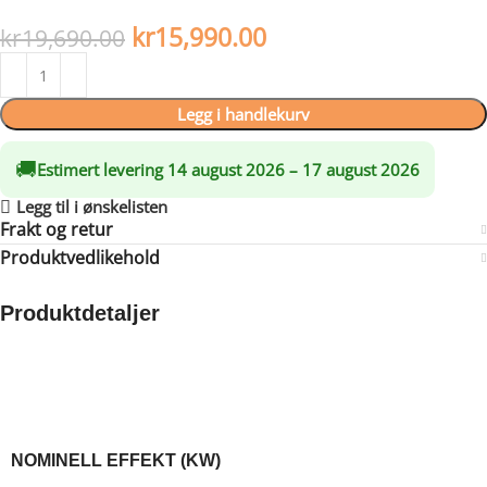
solid konstruksjon og komponenter i støpejern.
kr
15,990.00
kr
19,690.00
Legg i handlekurv
🚚
Estimert levering 14 august 2026 – 17 august 2026
Legg til i ønskelisten
Frakt og retur
Produktvedlikehold
Produktdetaljer
Made possible by exploring innovative molded plywood
techniques, Iskos-Berlin’s Soft Edge Chair blends strong curves
with extreme lightness to create a three-dimensionality not
usually possible with 2-D plywood.
6
NOMINELL EFFEKT (KW)