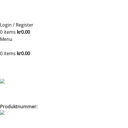
Login / Register
0
items
kr
0.00
Menu
0
items
kr
0.00
Hjem
Ovn
Peisovner og vedovner
Dovre ovn 540W
Back to products
Dovre ovn 540W
Produktnummer:
56518492
Rabatt på handlekurven din