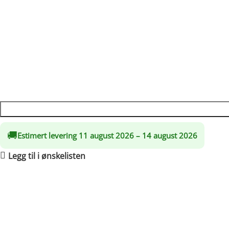
Dra nytte av rabatter på opptil 20 %!
Med sitt klassiske design og sin nette størrelse, passer Dov
regulerbare ben.
kr
18,100.00
🚚
Estimert levering 11 august 2026 – 14 august 2026
Legg til i ønskelisten
Frakt og retur
🚚 Frakt
Behandling:
2–3 virkedager
Gratis levering i Norge:
5–8 virkedager