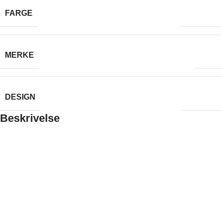
Sort lakk
FARGE
Jøtul
MERKE
Modern
DESIGN
Beskrivelse
Moderne vedovn med smarte funksjoner som gir lavt
vedforbruk, rene glass og miljøvennlig forbrenning. Vedovnen er
utstyrt med en ergonomisk dør med ‘Stay’-funksjon som holder
den åpen ved ilegg av ved, samt en praktisk askeløsning for
enkel tømming av aske. I tillegg har den luftspyling som bidrar til
renere glass. Sokkelen med dør i støpejern skjuler et rom som er
perfekt for oppbevaring av mindre opptenningsved, eller utstyr