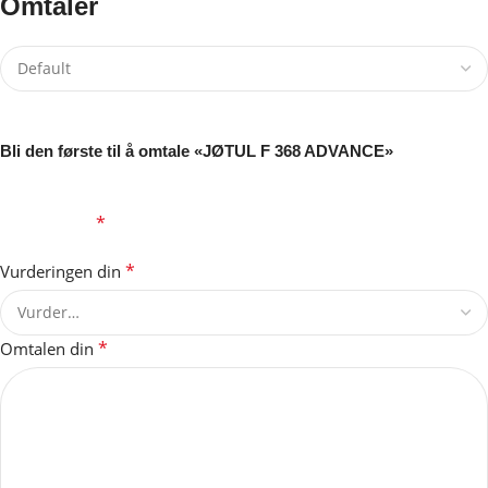
Omtaler
Det er ingen omtaler ennå.
Bli den første til å omtale «JØTUL F 368 ADVANCE»
Din e-postadresse vil ikke bli publisert.
Obligatoriske felt er
*
merket med
*
Vurderingen din
*
Omtalen din