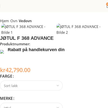
Hjem
Ovn
Vedovn
JØTUL F 368 ADVANCE
Produktnummer:
I/A
Rabatt på handlekurven din
Dra nytte av rabatter på opptil 20 %!
Moderne vedovn med praktiske egenskaper
kr
42,790.00
FARGE
MERKE