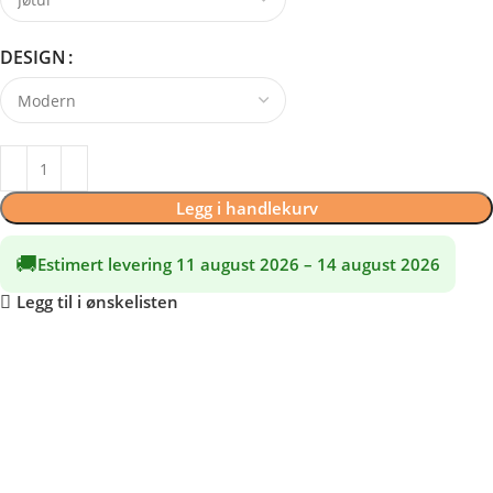
DESIGN
Legg i handlekurv
🚚
Estimert levering 11 august 2026 – 14 august 2026
Legg til i ønskelisten
Frakt og retur
🚚 Frakt
Behandling:
2–3 virkedager
Gratis levering i Norge:
5–8 virkedager
Voluminøse produkter
leveres ved inngangsdøren