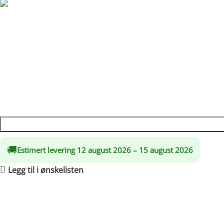
Rabatt på handlekurven din
Dra nytte av rabatter på opptil 20 %!
Litt mindre. Samme unike egenskaper …les mer
kr
62,564.00
🚚
Estimert levering 12 august 2026 – 15 august 2026
Legg til i ønskelisten
Frakt og retur
🚚 Frakt