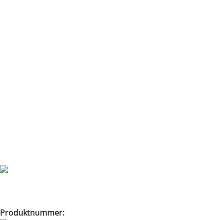
Hjem
Ovn
Peisovner og vedovner
Lotus Maestro 152 Soaps
Back to products
Lotus Maestro 152 Soapston
Produktnummer:
LO10125