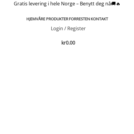
Gratis levering i hele Norge – Benytt deg nå🚚🔥
HJEM
VÅRE PRODUKTER
FORRESTEN
KONTAKT
Login / Register
kr
0.00
tone Black
e Black