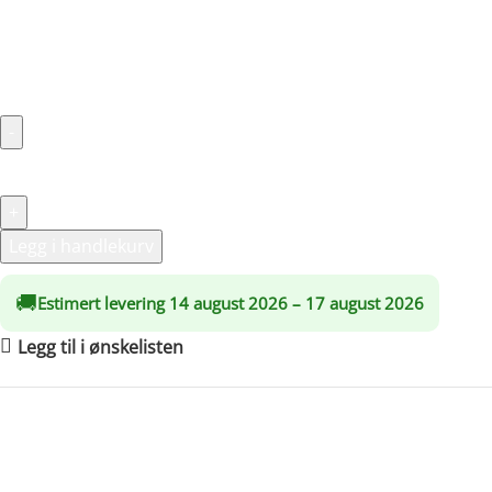
Dra nytte av rabatter på opptil 20 %!
Hjørnemodell med høy glassdør …les mer
kr
46,490.00
Legg i handlekurv
🚚
Estimert levering 14 august 2026 – 17 august 2026
Legg til i ønskelisten
Frakt og retur
Produktvedlikehold
Produktdetaljer
Made possible by exploring innovative molded plywood techn
create a three-dimensionality not usually possible with 2-D