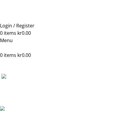
Login / Register
0
items
kr
0.00
Menu
0
items
kr
0.00
Hjem
Ovn
Peisovner og vedovner
Romotop Esquina H 
Back to products
Romotop Esquina H 30
Produktnummer:
VH620686
Rabatt på handlekurven din