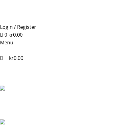
0
Login / Register
0
kr
0.00
Menu
kr
0.00
Hjem
Ovn
Peisovner og vedovner
VARDE AURA 11 sort pied
Back to products
VARDE AURA 11 sort piedestall
Produktnummer:
VA100030
Rabatt på handlekurven din