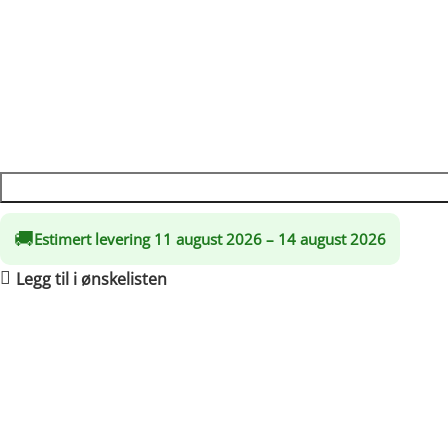
Dra nytte av rabatter på opptil 20 %!
Mange detaljer i flott design …les mer
kr
23,715.00
🚚
Estimert levering 11 august 2026 – 14 august 2026
Legg til i ønskelisten
Frakt og retur
🚚 Frakt
Behandling:
2–3 virkedager
Gratis levering i Norge:
5–8 virkedager
Voluminøse produkter
leveres ved inngangsdøren