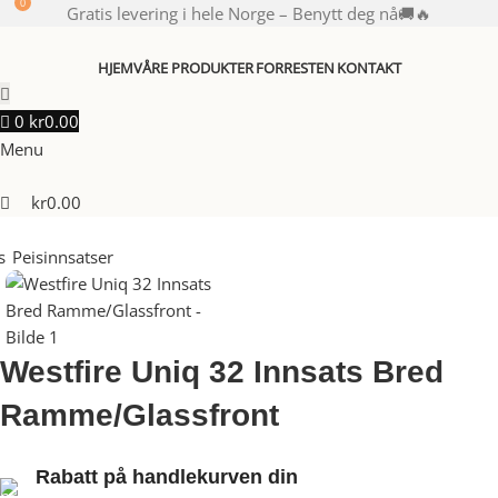
0
Gratis levering i hele Norge – Benytt deg nå🚚🔥
HJEM
VÅRE PRODUKTER
FORRESTEN
KONTAKT
0
kr
0.00
Menu
kr
0.00
s
Peisinnsatser
Westfire Uniq 32 Innsats Bred Ramme/Glassfront
Westfire Uniq 32 Innsats Bred
Ramme/Glassfront
Produktnummer:
VAST33205000
Rabatt på handlekurven din