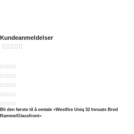
Stilren peisinnsatsUniq 32 er en stilig konveksjonspeis med topp
ytelse og stort innsyn som tar opp til 60 cm ved. Den kan stå fritt
på sokkel, eller mures inn som en peisinnsats. Leveres med bred
eller med smal ramme.
Kundeanmeldelser
0 reviews
0
0
0
0
0
Bli den første til å omtale «Westfire Uniq 32 Innsats Bred
Ramme/Glassfront»
Din e-postadresse vil ikke bli publisert.
Obligatoriske felt er