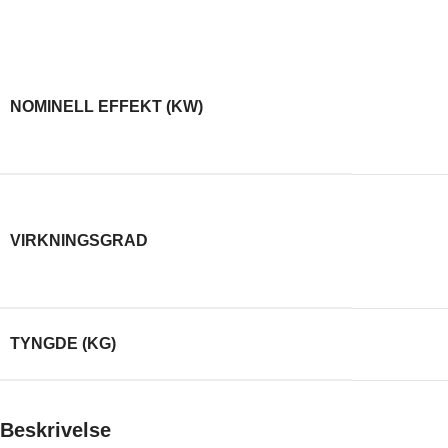
with extreme lightness to create a three-dimensionality not
usually possible with 2-D plywood.
5
,
NOMINELL EFFEKT (KW)
9
00 %
,
VIRKNINGSGRAD
82
110
TYNGDE (KG)
Beskrivelse