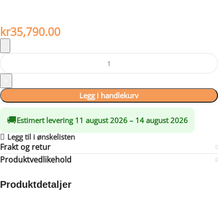
Dra nytte av rabatter på opptil 20 %!
Stilren peisinnsats …les mer
kr
35,790.00
Legg i handlekurv
🚚
Estimert levering 11 august 2026 – 14 august 2026
Legg til i ønskelisten
Frakt og retur
Produktvedlikehold
Produktdetaljer
Made possible by exploring innovative molded plywood
techniques, Iskos-Berlin’s Soft Edge Chair blends strong curves