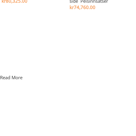
kr
80,325.00
side
,
Peisinnsatser
kr
74,760.00
Legg i handlekurv
Legg i handlekurv
Read More