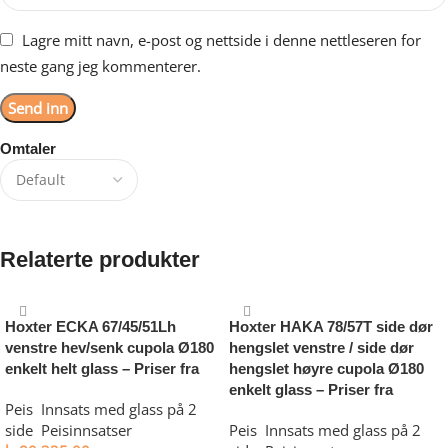
Lagre mitt navn, e-post og nettside i denne nettleseren for
neste gang jeg kommenterer.
Omtaler
Det er ingen omtaler ennå.
Relaterte produkter
Hoxter ECKA 67/45/51Lh
Hoxter HAKA 78/57T side dør
venstre hev/senk cupola Ø180
hengslet venstre / side dør
enkelt helt glass – Priser fra
hengslet høyre cupola Ø180
enkelt glass – Priser fra
Peis
,
Innsats med glass på 2
side
,
Peisinnsatser
Peis
,
Innsats med glass på 2