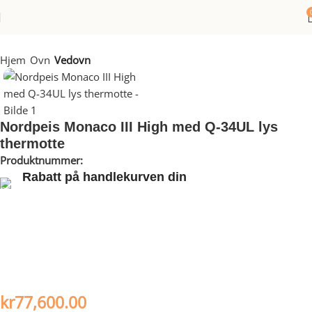
Hjem
Ovn
Vedovn
Nordpeis Monaco III High med Q-34UL lys
thermotte
Produktnummer:
60636386
Rabatt på handlekurven din
Dra nytte av rabatter på opptil 20 %!
Nordpeis Monaco High er en flott, stor peis med skjulte ventiler i
sokkelen som gir et rent uttrykk. Peisen har en eksklusiv
heve-/senkedør og et meget godt innsyn til flammene fra tre
sider. Monaco High har innsatsen plassert høyt i omramningen
og mulighet for sidebenk.
kr
77,600.00