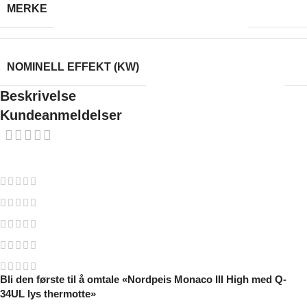
Nordpeis
MERKE
8
NOMINELL EFFEKT (KW)
Beskrivelse
Kundeanmeldelser
0 reviews
0
0
0
0
0
Bli den første til å omtale «Nordpeis Monaco III High med Q-
34UL lys thermotte»