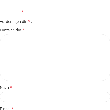
Din e-postadresse vil ikke bli publisert.
Obligatoriske felt er
*
merket med
*
Vurderingen din
*
Omtalen din
*
Navn
*
E-post