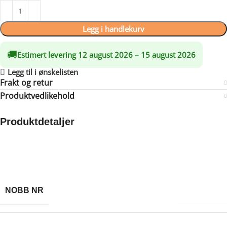
Legg i handlekurv
🚚
Estimert levering 12 august 2026 – 15 august 2026
Legg til i ønskelisten
Frakt og retur
Produktvedlikehold
Produktdetaljer
Made possible by exploring innovative molded plywood
techniques, Iskos-Berlin’s Soft Edge Chair blends strong curves
with extreme lightness to create a three-dimensionality not
usually possible with 2-D plywood.
60636386
NOBB NR