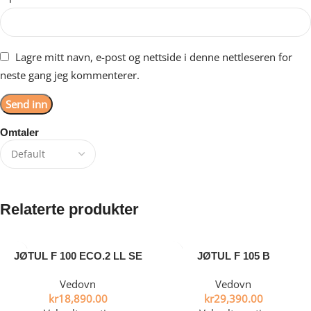
Lagre mitt navn, e-post og nettside i denne nettleseren for
neste gang jeg kommenterer.
Omtaler
Det er ingen omtaler ennå.
Relaterte produkter
JØTUL F 100 ECO.2 LL SE
JØTUL F 105 B
Vedovn
Vedovn
kr
18,890.00
kr
29,390.00